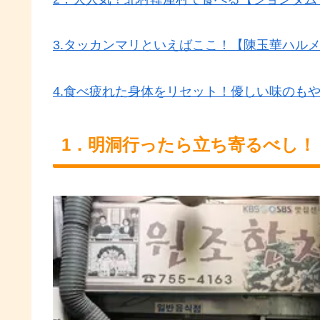
3.タッカンマリといえばここ！【陳玉華ハル
4.食べ疲れた身体をリセット！優しい味のも
1．明洞行ったら立ち寄るべし！