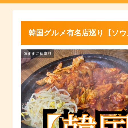
韓国グルメ有名店巡り【ソウ
気ままに食事🍴