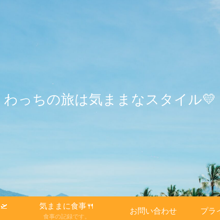
わっちの旅は気ままなスタイル💛
🛫
気ままに食事🍴
お問い合わせ
プラ
。
食事の記録です。