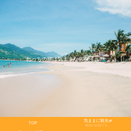
わっちの旅は気ままなスタイル💛
気ままに観光🛫
TOP
観光の記録です。