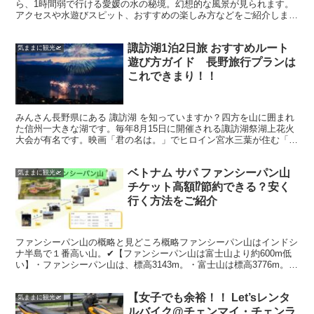
ら、1時間弱で行ける愛媛の水の秘境。幻想的な風景が見られます。
アクセスや水遊びスピット、おすすめの楽しみ方などをご紹介しま
す。ぜひ参考に。滑川渓谷アクセス・駐車場松山方面からは、...
諏訪湖1泊2日旅 おすすめルート
気ままに観光🛫
遊び方ガイド 長野旅行プランは
これできまり！！
みんさん長野県にある 諏訪湖 を知っていますか？四方を山に囲まれ
た信州一大きな湖です。毎年8月15日に開催される諏訪湖祭湖上花火
大会が有名です。映画「君の名は。」でヒロイン宮水三葉が住む「糸
守町の湖」が諏訪湖と言われているそう。そんな諏訪湖...
ベトナム サパ ファンシーパン山
気ままに観光🛫
チケット高額⁉︎節約できる？安く
行く方法をご紹介
ファンシーパン山の概略と見どころ概略ファンシーパン山はインドシ
ナ半島で１番高い山。✔︎【ファンシーパン山は富士山より約600m低
い】・ファンシーパン山は、標高3143m。・富士山は標高3776m。見
どころ✔︎鉄道・ロープーウェイ・ケーブルカ...
【女子でも余裕！！ Let’sレンタ
気ままに観光🛫
ルバイク@チェンマイ・チェンラ