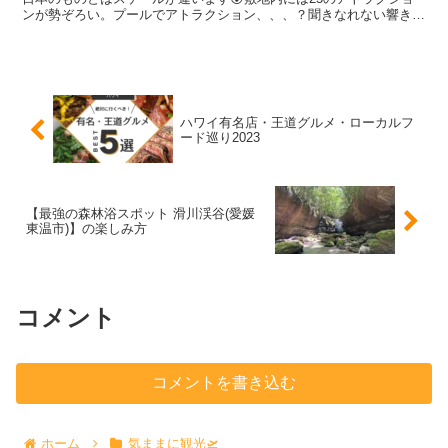
ンが勢ぞろい。プールでアトラクション、、、？聞きなれない響きで
すよね(*'▽')ぜひ行って体感してきてください！！行...
ハワイ有名店・王道グルメ・ローカルフ
ード巡り2023
【最強の森林浴スポット 滑川渓谷(愛媛
東温市)】の楽しみ方
コメント
コメントを書き込む
ホーム
気ままに観光🛫