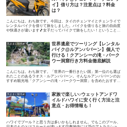
イ】借り方は？注意点は？料金
は？
こんにちは。わち旅です。今回は、タイのチェンマイとチェンライで
レンタルバイクを借りて旅をしました。バイクを借りると旅の自由度
や快適さが違います🎵女子だってバイクで旅をしたい！ということ
で、借り方や注意点、料金について詳しくまとめていきます。...
世界遺産でツーリング【レンタル
気ままに観光🛫
バイク@ルアンパバーン】個人で
行ける！クアンシーの滝・パーク
ウー洞窟行き方料金徹底解説
こんにちは。わち旅です。「世界の一番行きたい国」第一位のも選ば
れたことのあるラオス・ルアンパバーン。そんなルアンパバーンのお
すすめ観光地「クアンシーの滝・パークウー洞窟」を含めたおすすめ
ツーリングルートをご紹介。レンタルバイクを借りるまずは...
家族で楽しい♪ウェットアンドワ
気ままに観光🛫
イルドハワイに安く行く方法と注
意点・お得情報も！
ハワイでプール？と思う方は多いかもしれません。でもこのプール、
日本のものとはスケールが違います😲敷地内には25のアトラクショ